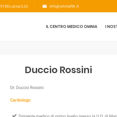
 55100 Lucca (LU)
info@omniafkt.it
IL CENTRO MEDICO OMNIA
I NOS
Duccio Rossini
Dr. Duccio Rossini
Cardiologo
Dirigente medico di primo livello presso la U.O. di M