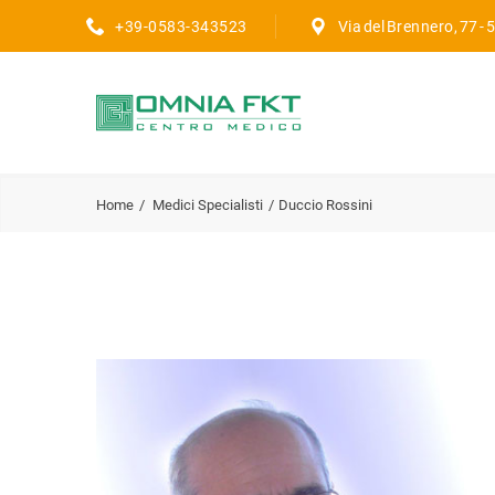
+39-0583-343523
Via del Brennero, 77 -
Home
Medici Specialisti
Duccio Rossini