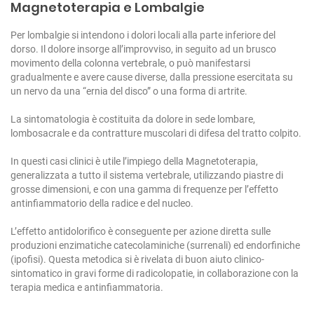
Magnetoterapia e Lombalgie
Per lombalgie si intendono i dolori locali alla parte inferiore del
dorso.
Il dolore insorge all’improvviso, in seguito ad un brusco
movimento della colonna vertebrale, o può manifestarsi
gradualmente e avere cause diverse, dalla pressione esercitata su
un nervo da una “ernia del disco” o una forma di artrite.
La sintomatologia è costituita da dolore in sede lombare,
lombosacrale e da contratture muscolari di difesa del tratto colpito.
In questi casi clinici è utile l’impiego della Magnetoterapia,
generalizzata a tutto il sistema vertebrale, utilizzando piastre di
grosse dimensioni, e con una gamma di frequenze per l’effetto
antinfiammatorio della radice e del nucleo.
L’effetto antidolorifico è conseguente per azione diretta sulle
produzioni enzimatiche catecolaminiche (surrenali) ed endorfiniche
(ipofisi).
Questa metodica si è rivelata di buon aiuto clinico-
sintomatico in gravi forme di radicolopatie, in collaborazione con la
terapia medica e antinfiammatoria.