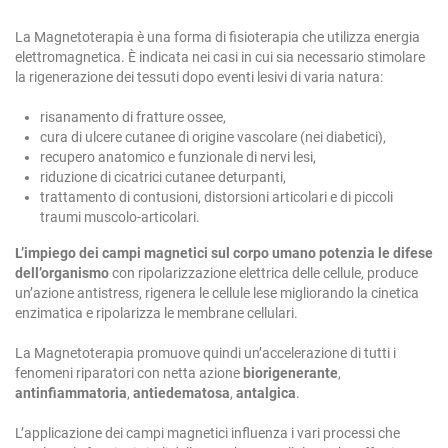
La Magnetoterapia è una forma di fisioterapia che utilizza energia
elettromagnetica.
È indicata nei casi in cui sia necessario stimolare
la rigenerazione dei tessuti dopo eventi lesivi di varia natura:
risanamento di fratture ossee,
cura di ulcere cutanee di origine vascolare (nei diabetici),
recupero anatomico e funzionale di nervi lesi,
riduzione di cicatrici cutanee deturpanti,
trattamento di contusioni, distorsioni articolari e di piccoli
traumi muscolo-articolari.
L’impiego dei campi magnetici sul corpo umano potenzia le difese
dell’organismo
con ripolarizzazione elettrica delle cellule, produce
un’azione antistress, rigenera le cellule lese migliorando la cinetica
enzimatica e ripolarizza le membrane cellulari.
La Magnetoterapia promuove quindi un’accelerazione di tutti i
fenomeni riparatori con netta azione
biorigenerante
,
antinfiammatoria
,
antiedematosa
,
antalgica
.
L’applicazione dei campi magnetici influenza i vari processi che