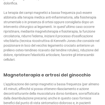
dolorifica.
La terapia dei campi magnetici a bassa frequenza può essere
abbinata alla terapia medica anti-infiammatoria, alla fisioterapia
strumentale o in presenza di ortesi oppure consigliata dopo un
intervento chirurgico ai legamenti.
In quest’ultimo caso occorre
ripristinare, mediante magnetoterapia e fisioterapia, la funzione
circolatoria, ridurre l’edema, iniziare il processo d’ossificazione
vite/blatta (tecnica ricostruttiva di Kenneth-Jones che consiste nel
posizionare in loco del vecchio legamento crociato anteriore un
prelievo osteo-tendineo ricavato dal tendine rotuleo), riduzione del
dolore, ripristinare l’elasticità articolare, favorire gli interscambi
cellulari.
Magnetoterapia e artrosi del ginocchio
L’applicazione dei campi magnetici a bassa frequenza (per almeno
45 minuti, affinché si possa ottenere rilasciamento e azione
decontratturante della muscolatura dorso lombare, sovraffaticata
dalla deambulazione precaria) anche in questo caso fornisce
benefici dal punto di vista sintomatico-doloroso e, in pazienti