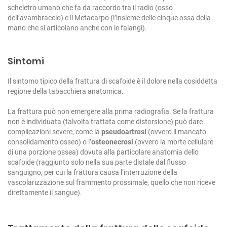
scheletro umano che fa da raccordo tra il radio (osso
dell’avambraccio) e il Metacarpo (l’insieme delle cinque ossa della
mano che si articolano anche con le falangi).
Sintomi
Il sintomo tipico della frattura di scafoide è il dolore nella cosiddetta
regione della tabacchiera anatomica.
La frattura può non emergere alla prima radiografia.
Se la frattura
non è individuata (talvolta trattata come distorsione) può dare
complicazioni severe, come la
pseudoartrosi
(ovvero il mancato
consolidamento osseo) o l’
osteonecrosi
(ovvero la morte cellulare
di una porzione ossea) dovuta alla particolare anatomia dello
scafoide (raggiunto solo nella sua parte distale dal flusso
sanguigno, per cui la frattura causa l’interruzione della
vascolarizzazione sul frammento prossimale, quello che non riceve
direttamente il sangue).